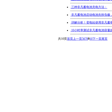
·
三种非凡蓄电池充电方法：
·
非凡蓄电池启动电池先拆负极
·
详解分析！变电站使用非凡蓄
·
10小时率测试非凡蓄电池容量
共
10
页
首页
上一页
5
6
7
8
9
10
下一页
尾页