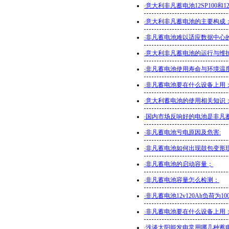
·
意大利非凡蓄电池12SP100和1
·
意大利非凡蓄电池的主要构成
·
非凡蓄电池难以适应数据中心
·
意大利非凡蓄电池的运行与维
·
非凡蓄电池使用寿命与环境温
·
非凡蓄电池要在什么设备上用
·
意大利蓄电池的使用相关知识
·
国内市场反响好的电池是非凡
·
非凡蓄电池亏电原因及危害:
·
非凡蓄电池如何出现鼓包变形现
·
非凡蓄电池的启动容量；
·
非凡蓄电池容量怎么检测：
·
非凡蓄电池12v120Ah负荷为
·
非凡蓄电池要在什么设备上用
·
浅谈太阳能发电常用哪几种蓄