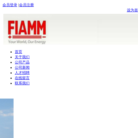
会员登录
|
会员注册
设为首
首页
关于我们
公司产品
公司新闻
人才招聘
在线留言
联系我们