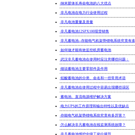
·
纳米胶体长寿命电池的八大优点
·
非凡电池在电力行业使用过程
·
非凡电池重量及质量
·
非凡蓄电池12SPX100现货销售
·
非凡蓄电池--存能电气机架势锂电系统究竟有
·
如何做才能有效监控机房蓄电池
·
武汉非凡蓄电池在使用时应注意哪些问题：
·
细说蓄电池主要零部件及作用
·
铅酸蓄电池的分类、命名和一些常用术语
·
非凡蓄电池在使用过程中容易出现哪些误区
·
蓄电池、直流电源维护解决方案
·
电力UPS的工作原理和输出特性以及优缺点
·
存能电气机架势锂电系统究竟有多厉害？
·
怎么解决非凡蓄电池在线监测系统故障？
·
非凡蓄电池维护中级工岗位规范