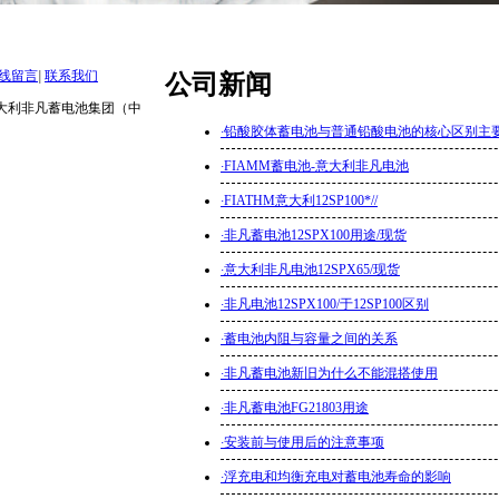
线留言
|
联系我们
公司新闻
eserved.意大利非凡蓄电池集团（中
·
铅酸胶体蓄电池与普通铅酸电池的核心区别主
·
FIAMM蓄电池-意大利非凡电池
·
FIATHM意大利12SP100*//
·
非凡蓄电池12SPX100用途/现货
·
意大利非凡电池12SPX65/现货
·
非凡电池12SPX100/于12SP100区别
·
蓄电池内阻与容量之间的关系
·
非凡蓄电池新旧为什么不能混搭使用
·
非凡蓄电池FG21803用途
·
安装前与使用后的注意事项
·
浮充电和均衡充电对蓄电池寿命的影响