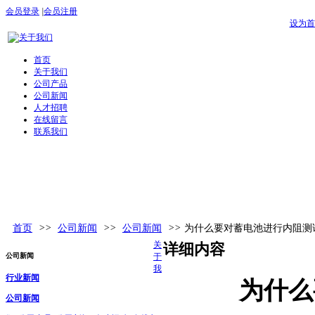
会员登录
|
会员注册
设为首
首页
关于我们
公司产品
公司新闻
人才招聘
在线留言
联系我们
首页
>>
公司新闻
>>
公司新闻
>>
为什么要对蓄电池进行内阻测
关
详细内容
公司新闻
于
我
行业新闻
为什么
公司新闻