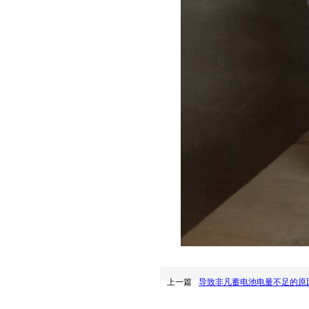
上一篇
导致非凡蓄电池电量不足的原