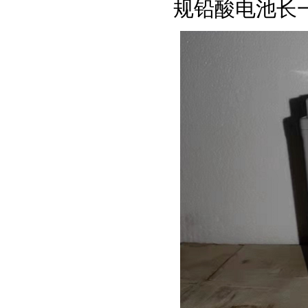
规铅酸电池长