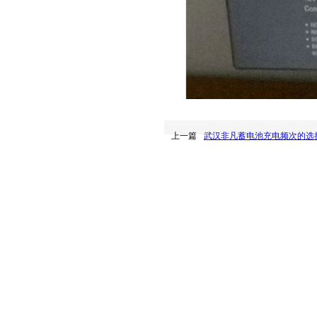
上一篇
武汉非凡蓄电池充电频次的选