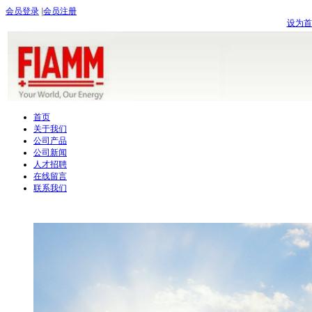
会员登录
|
会员注册
设为首
首页
关于我们
公司产品
公司新闻
人才招聘
在线留言
联系我们